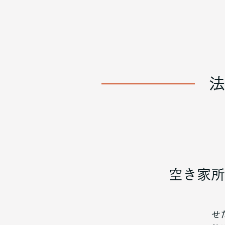
法
空き家所
せ