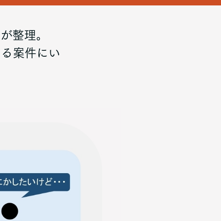
ーが整理。
ける案件にい