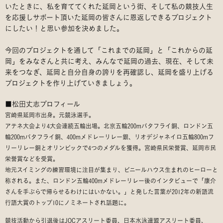
いたときに、私を育ててくれた延岡という街、そして私の競技人生
を応援しサポート頂いた延岡の皆さんに恩返しできるプロジェクト
にしたい！と思い参加を決めました。
今回のプロジェクトを通して「これまでの延岡」と「これからの延
岡」をみなさんと共に考え、みんなで延岡の過去、現在、そして未
来をつなぎ、延岡と自分自身の誇りを再確認し、延岡を盛り上げる
プロジェクトを作り上げていきましょう。
■松田丈志プロフィール
宮崎県延岡市出身。元競泳選手。
アテネ大会より4大会連続五輪出場。北京五輪200mバタフライ銅、ロンドン五
輪200mバタフライ銅、400mメドレーリレー銀、リオデジャネイロ五輪800mフ
リーリレー銅とオリンピックで4つのメダルを獲得。宮崎県民栄誉賞、延岡市民
栄誉賞などを受賞。
地元スイミングの練習環境に注目が集まり、ビニールハウス生まれのヒーローと
称される。また、ロンドン五輪400mメドレーリレー後のインタビューで「康介
さんを手ぶらで帰らせるわけにはいかない。」と発した言葉が2012年の新語流
行語大賞のトップ10にノミネートされ話題に。
競技活動から引退後はJOCアスリート委員、日本水泳連盟アスリート委員、