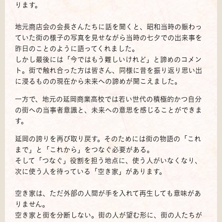
ります。
地元商店会の会長さんたちに話を聞くと、昭和当時の賑わっ
ていた街の様子の写真を見せながら当時の七夕での出来事を
昨日のことのように語ってくれました。
しかし最後には「今ではもう難しいけれど」と諦めのコメン
ト。街で触れ合った方は皆さん、同様に昔を振り返り思い出
に浸るものの現在から未来への諦めが聞こえました。
一方で、地元の延岡商業高校では若い世代の積極的かつ自分
の街への当事者意識と、未来への意思を感じることができま
す。
延岡の誇りを再び取り戻す。そのためには街の物語の「これ
まで」と「これから」をつなぐ必要がある。
そして「つなぐ」役割を担う地点に、使う人がいなくなり、
次に使う人を待っている「空き家」があります。
空き家は、ただ外部の人間が手を入れて再生しても意味があ
りません。
空き家と街を分断しない。街の人が望む形に、街の人たちが