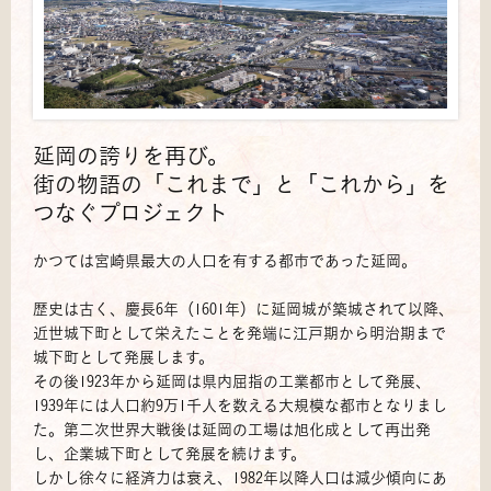
延岡の誇りを再び。
街の物語の「これまで」と「これから」を
つなぐプロジェクト
かつては宮崎県最大の人口を有する都市であった延岡。
歴史は古く、慶長6年（1601年）に延岡城が築城されて以降、
近世城下町として栄えたことを発端に江戸期から明治期まで
城下町として発展します。
その後1923年から延岡は県内屈指の工業都市として発展、
1939年には人口約9万1千人を数える大規模な都市となりまし
た。第二次世界大戦後は延岡の工場は旭化成として再出発
し、企業城下町として発展を続けます。
しかし徐々に経済力は衰え、1982年以降人口は減少傾向にあ