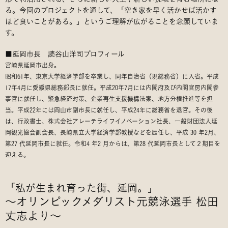
る。今回のプロジェクトを通して、「空き家を早く活かせば活かす
ほど良いことがある。」というご理解が広がることを念願していま
す。
■延岡市長 読谷山洋司プロフィール
宮崎県延岡市出身。
昭和61年、東京大学経済学部を卒業し、同年自治省（現総務省）に入省。平成
17年4月に愛媛県総務部長に就任。平成20年7月には内閣府及び内閣官房内閣参
事官に就任し、緊急経済対策、企業再生支援機構法案、地方分権推進等を担
当。平成22年には岡山市副市長に就任し、平成24年に総務省を退官。その後
は、行政書士、株式会社アレーテライフイノベーション社長、一般財団法人延
岡観光協会副会長、長崎県立大学経済学部教授などを歴任し、平成 30 年2月、
第27 代延岡市長に就任。令和4 年2 月からは、第28 代延岡市長として２期目を
迎える。
「私が生まれ育った街、延岡。」
〜オリンピックメダリスト元競泳選手 松田
丈志より〜